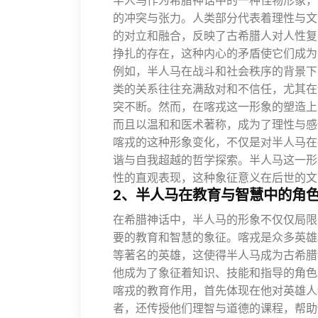
半人马作为希腊神话中的一种怪物形象，
的冲突与张力。人类部分代表着理性与文
的对立和融合，反映了古希腊人对人性复
挣扎的存在，这种内心的矛盾使它们成为
例如，半人马在战斗和社会秩序的背景下
类的关系往往充满敌对和不信任，尤其在
突不断。然而，在喀戎这一形象的塑造上
而且以温和和医术著称，成为了理性与感
喀戎的这种形象变化，不仅是对半人马在
谐与自我超越的哲学探索。半人马这一形
性的直观表现，这种象征意义在后世的文
2、半人马在教育与智慧中的角
在希腊神话中，半人马的形象不仅仅局限
要的教育和智慧的象征。喀戎是众多英雄
等著名的英雄，这使得半人马成为古希腊
他成为了象征着知识、技能和指导的角色
喀戎的教育作用，首先体现在他对英雄人
者，还传授他们理智与道德的课程，帮助