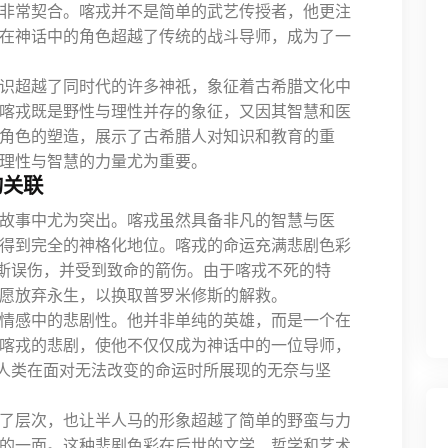
非常契合。喀戎并不是简单的武艺传授者，他更注
在神话中的角色超越了传统的战斗导师，成为了一
识超越了同时代的许多神祇，象征着古希腊文化中
喀戎既是野性与理性并存的象征，又因其智慧和医
角色的塑造，展示了古希腊人对知识和教育的重
理性与智慧的力量尤为重要。
的关联
故事中尤为突出。喀戎虽然具备非凡的智慧与医
得到完全的神格化地位。喀戎的命运充满悲剧色彩
斯误伤，并受到致命的箭伤。由于喀戎不死的特
愿放弃永生，以换取普罗米修斯的解救。
情感中的悲剧性。他并非单纯的英雄，而是一个在
喀戎的悲剧，使他不仅仅成为神话中的一位导师，
人类在面对无法改变的命运时所展现的无奈与坚
了层次，也让半人马的形象超越了简单的野蛮与力
的一面。这种悲剧色彩在后世的文学、哲学和艺术