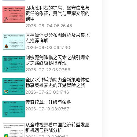
固执胜利者的护肩：坚守信念与
责任的象征，勇气与荣耀交织的
铠甲
2026-08-04 06:26:48
原神漂浮灵分布图解析及采集地
点推荐详解
2026-08-03 06:17:40
剑宗魔剑降临之天命之战引爆修
罗之路终极秘境浮现
2026-07-22 03:07:56
全民水浒辅助助力全新策略体验
畅享英雄豪杰的江湖冒险之旅
2026-07-20 03:17:46
传奇续章：升级与荣耀
2026-07-19 03:07:57
从全球视野看中国经济转型发展
新机遇与挑战分析
2026-07-18 03:10:59