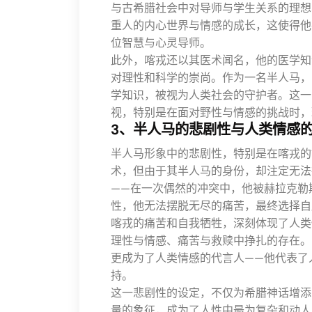
与古希腊社会中对导师与学生关系的理想
重人的内心世界与情感的成长，这使得他
位智慧与心灵导师。
此外，喀戎还以其医术闻名，他的医学知
对理性和科学的崇尚。作为一名半人马，
学知识，被视为人类社会的守护者。这一
视，特别是在面对野性与情感的挑战时，
3、半人马的悲剧性与人类情感
半人马形象中的悲剧性，特别是在喀戎的
术，但由于其半人马的身份，却注定无法
——在一次偶然的冲突中，他被赫拉克勒
性，他无法摆脱无尽的痛苦，最终选择自
喀戎的痛苦和自我牺牲，深刻体现了人类
理性与情感、痛苦与救赎中挣扎的存在。
更成为了人类情感的代言人——他代表了
持。
这一悲剧性的设定，不仅为希腊神话增添
量的象征，成为了人性中最为复杂和动人