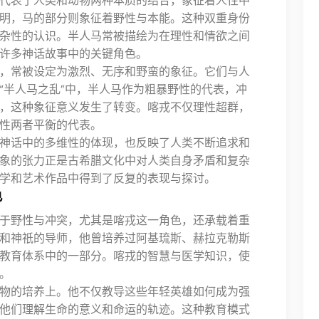
代表了人类和动物两种本质的结合，象征着人性中
明，马的部分则象征着野性与本能。这种双重身份
杂性的认识。半人马常被描绘为在理性和情欲之间
许多神话故事中的关键角色。
，常被设定为激烈、无序和野蛮的象征。它们与人
“半人马之乱”中，半人马作为粗暴野性的代表，冲
，这种象征意义发生了转变。喀戎不仅理性超群，
性两者平衡的代表。
神话中的多维性的体现，也反映了人类不断追求和
象的张力正是古希腊文化中对人类自身矛盾和复杂
学和艺术作品中得到了反复的表现与探讨。
色
于野性与冲突，尤其是喀戎这一角色，还承载着重
和神祇的导师，他曾培养过阿基琉斯、赫拉克勒斯
教育体系中的一部分。喀戎的智慧与医学知识，使
。
物的培养上。他不仅教导这些年轻英雄如何成为强
他们理解生命的意义和命运的轨迹。这种教育模式